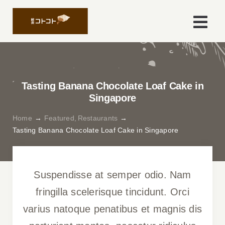
Skip
to
Togg
content
Navi
Home
Tasting Banana Chocolate Loaf Cake in
About
Singapore
Home
Featured
Restaurants
Menu
Tasting Banana Chocolate Loaf Cake in Singapore
Access
Suspendisse at semper odio. Nam
Profile
fringilla scelerisque tincidunt. Orci
varius natoque penatibus et magnis dis