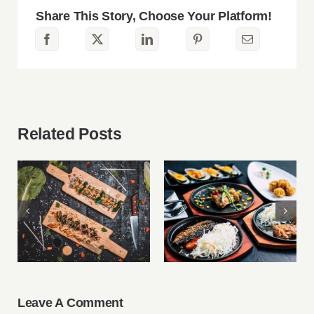
Cake
in
Share This Story, Choose Your Platform!
Singapore
Related Posts
Food Corner: Top
Roundup: My
Japanese
New Favourite
Restaurants for
Recipes For
Sushi
Healthy Living
Leave A Comment