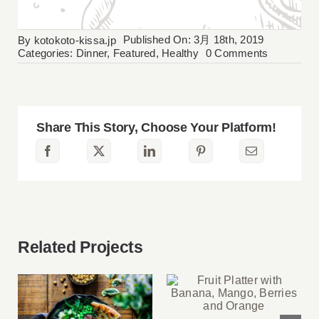
Published On: 3月 18th, 2019
By
kotokoto-kissa.jp
on
Categories:
Dinner
,
Featured
,
Healthy
0 Comments
Summer
Cheese
Platter
with
Berries,
Crackers
Share This Story, Choose Your Platform!
and
Wine
Related Projects
Fruit Platter with
Banana, Mango,
Berries and