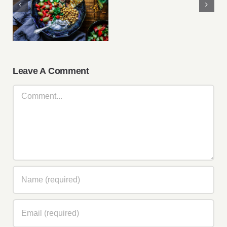
Lunch Favourite
Orange
with Salad, Naan
And Beans
Leave A Comment
Comment