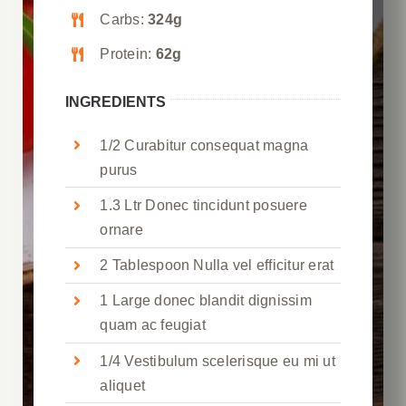
Carbs:
324g
Protein:
62g
INGREDIENTS
1/2 Curabitur consequat magna
purus
1.3 Ltr Donec tincidunt posuere
ornare
2 Tablespoon Nulla vel efficitur erat
1 Large donec blandit dignissim
quam ac feugiat
1/4 Vestibulum scelerisque eu mi ut
aliquet