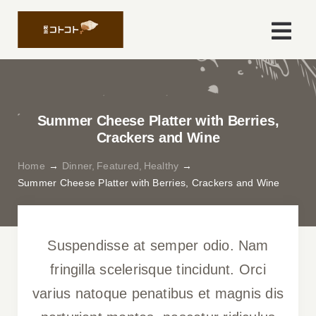
Skip
to
Togg
content
Navi
Home
Summer Cheese Platter with Berries,
About
Crackers and Wine
Home
Dinner
Featured
Healthy
Menu
Summer Cheese Platter with Berries, Crackers and Wine
Access
Suspendisse at semper odio. Nam
Profile
fringilla scelerisque tincidunt. Orci
varius natoque penatibus et magnis dis