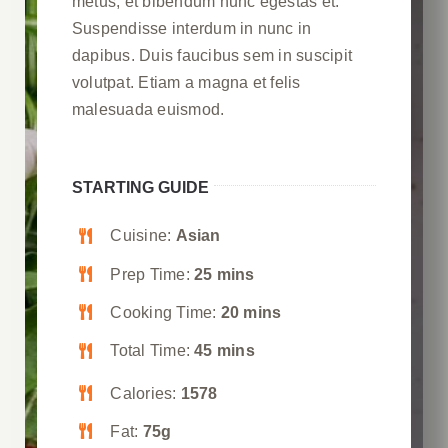
metus, et bibendum nunc egestas et.
Suspendisse interdum in nunc in
dapibus. Duis faucibus sem in suscipit
volutpat. Etiam a magna et felis
malesuada euismod.
STARTING GUIDE
Cuisine:
Asian
Prep Time:
25 mins
Cooking Time:
20 mins
Total Time:
45 mins
Calories:
1578
Fat:
75g