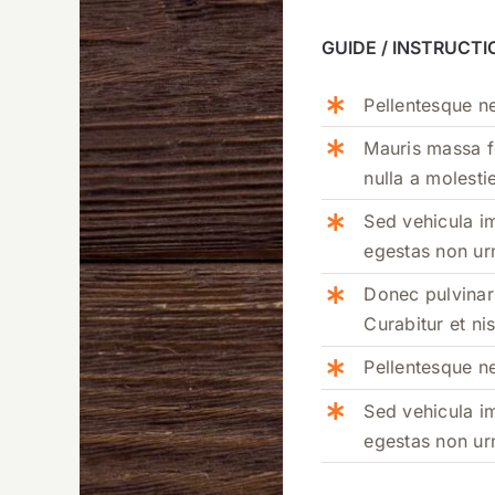
GUIDE / INSTRUCTI
Pellentesque ne
Mauris massa fe
nulla a molesti
Sed vehicula i
egestas non urn
Donec pulvinar 
Curabitur et ni
Pellentesque ne
Sed vehicula i
egestas non urn