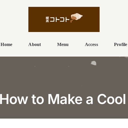
Home
About
Menu
Access
Profile
 How to Make a Coo