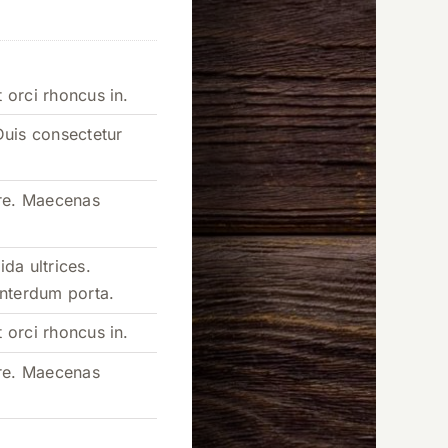
t orci rhoncus in.
Duis consectetur
ere. Maecenas
da ultrices.
 interdum porta.
t orci rhoncus in.
ere. Maecenas