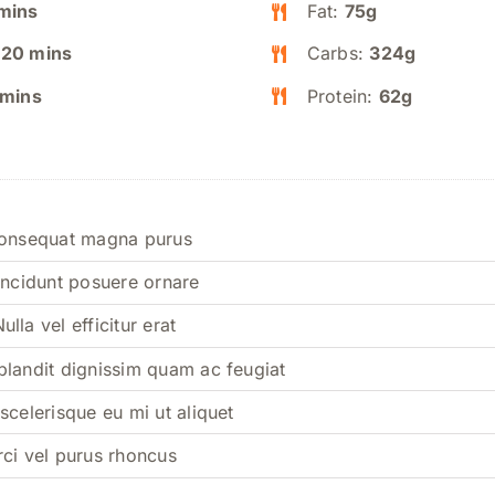
mins
Fat:
75g
:
20 mins
Carbs:
324g
 mins
Protein:
62g
consequat magna purus
incidunt posuere ornare
lla vel efficitur erat
blandit dignissim quam ac feugiat
scelerisque eu mi ut aliquet
rci vel purus rhoncus